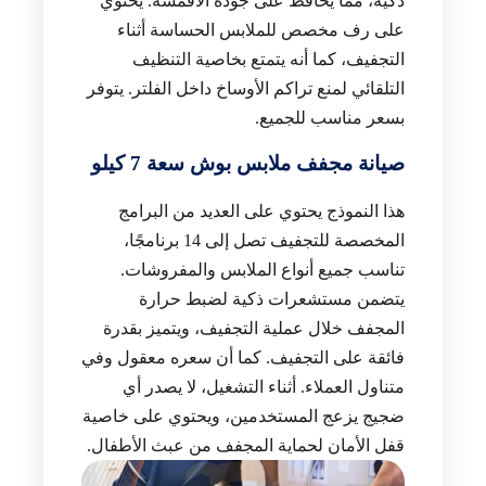
ذكية، مما يحافظ على جودة الأقمشة. يحتوي
على رف مخصص للملابس الحساسة أثناء
التجفيف، كما أنه يتمتع بخاصية التنظيف
التلقائي لمنع تراكم الأوساخ داخل الفلتر. يتوفر
بسعر مناسب للجميع.
صيانة مجفف ملابس بوش سعة 7 كيلو
هذا النموذج يحتوي على العديد من البرامج
المخصصة للتجفيف تصل إلى 14 برنامجًا،
تناسب جميع أنواع الملابس والمفروشات.
يتضمن مستشعرات ذكية لضبط حرارة
المجفف خلال عملية التجفيف، ويتميز بقدرة
فائقة على التجفيف. كما أن سعره معقول وفي
متناول العملاء. أثناء التشغيل، لا يصدر أي
ضجيج يزعج المستخدمين، ويحتوي على خاصية
قفل الأمان لحماية المجفف من عبث الأطفال.