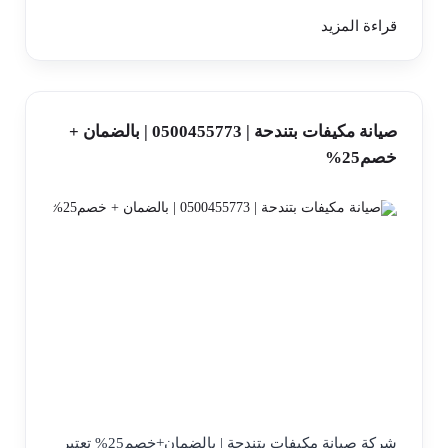
قراءة المزيد
صيانة مكيفات بتندحة | 0500455773 | بالضمان +
خصم25%
شركة صيانة مكيفات بتندحة | بالضمان+خصم25% تعتبر