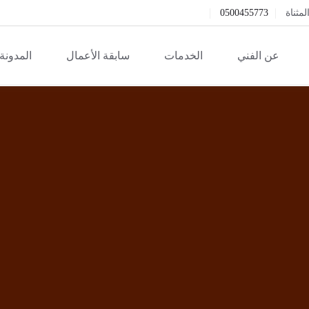
ثناة
0500455773
عن الفني
الخدمات
سابقة الأعمال
المدونة