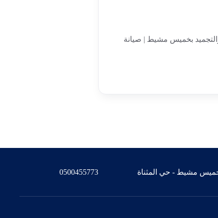
التجميد بخميس مشيط | صيانة
ميس مشيط - حي المثناة
0500455773